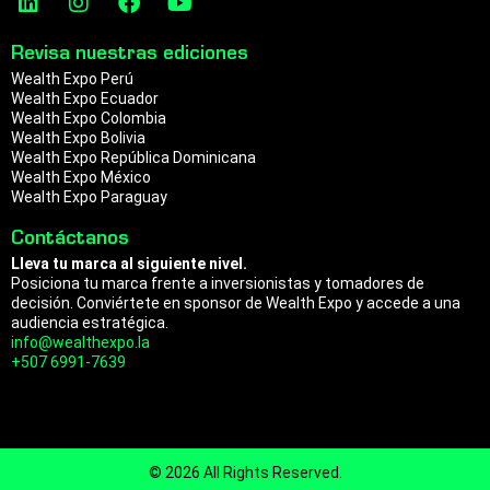
a
n
p
i
n
a
o
n
s
c
u
m
Revisa nuestras ediciones
k
t
e
t
Wealth Expo Perú
e
a
b
u
Wealth Expo Ecuador
d
g
o
b
Wealth Expo Colombia
i
r
o
e
Wealth Expo Bolivia
n
a
k
Wealth Expo República Dominicana
m
Wealth Expo México
Wealth Expo Paraguay
Contáctanos
Lleva tu marca al siguiente nivel.
Posiciona tu marca frente a inversionistas y tomadores de
decisión. Conviértete en sponsor de Wealth Expo y accede a una
audiencia estratégica.
info@wealthexpo.la
+507 6991-7639
© 2026 All Rights Reserved.