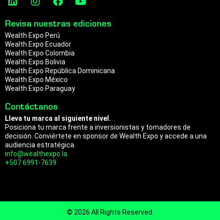
a
n
p
i
n
a
o
n
s
c
u
m
Revisa nuestras ediciones
k
t
e
t
Wealth Expo Perú
e
a
b
u
Wealth Expo Ecuador
d
g
o
b
Wealth Expo Colombia
i
r
o
e
Wealth Expo Bolivia
n
a
k
Wealth Expo República Dominicana
m
Wealth Expo México
Wealth Expo Paraguay
Contáctanos
Lleva tu marca al siguiente nivel.
Posiciona tu marca frente a inversionistas y tomadores de
decisión. Conviértete en sponsor de Wealth Expo y accede a una
audiencia estratégica.
info@wealthexpo.la
+507 6991-7639
© 2026 All Rights Reserved.