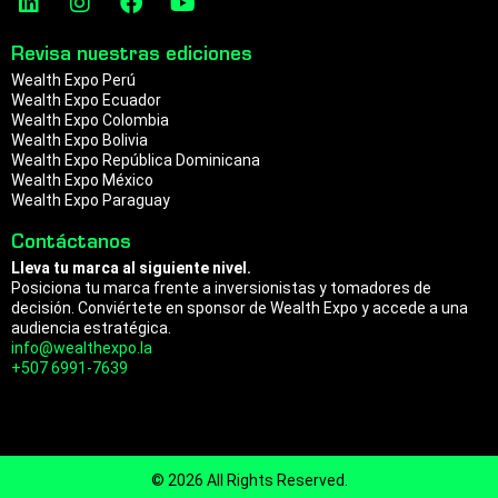
a
n
p
i
n
a
o
n
s
c
u
m
Revisa nuestras ediciones
k
t
e
t
Wealth Expo Perú
e
a
b
u
Wealth Expo Ecuador
d
g
o
b
Wealth Expo Colombia
i
r
o
e
Wealth Expo Bolivia
n
a
k
Wealth Expo República Dominicana
m
Wealth Expo México
Wealth Expo Paraguay
Contáctanos
Lleva tu marca al siguiente nivel.
Posiciona tu marca frente a inversionistas y tomadores de
decisión. Conviértete en sponsor de Wealth Expo y accede a una
audiencia estratégica.
info@wealthexpo.la
+507 6991-7639
© 2026 All Rights Reserved.