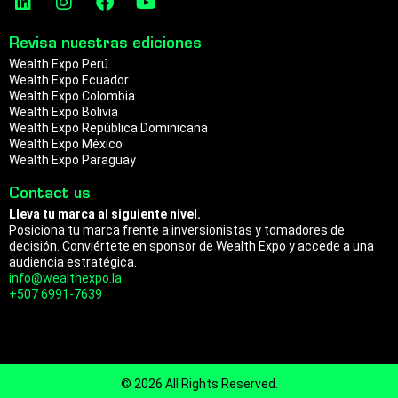
a
n
p
i
n
a
o
n
s
c
u
m
Revisa nuestras ediciones
k
t
e
t
Wealth Expo Perú
e
a
b
u
Wealth Expo Ecuador
d
g
o
b
Wealth Expo Colombia
i
r
o
e
Wealth Expo Bolivia
n
a
k
Wealth Expo República Dominicana
m
Wealth Expo México
Wealth Expo Paraguay
Contact us
Lleva tu marca al siguiente nivel.
Posiciona tu marca frente a inversionistas y tomadores de
decisión. Conviértete en sponsor de Wealth Expo y accede a una
audiencia estratégica.
info@wealthexpo.la
+507 6991-7639
© 2026 All Rights Reserved.