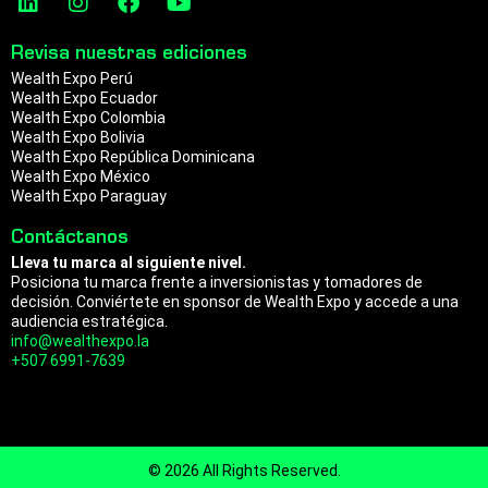
a
n
p
i
n
a
o
n
s
c
u
m
Revisa nuestras ediciones
k
t
e
t
Wealth Expo Perú
e
a
b
u
Wealth Expo Ecuador
d
g
o
b
Wealth Expo Colombia
i
r
o
e
Wealth Expo Bolivia
n
a
k
Wealth Expo República Dominicana
m
Wealth Expo México
Wealth Expo Paraguay
Contáctanos
Lleva tu marca al siguiente nivel.
Posiciona tu marca frente a inversionistas y tomadores de
decisión. Conviértete en sponsor de Wealth Expo y accede a una
audiencia estratégica.
info@wealthexpo.la
+507 6991-7639
© 2026 All Rights Reserved.