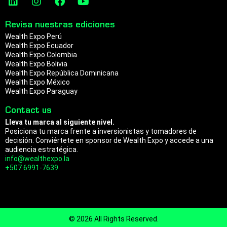
a
n
p
i
n
a
o
n
s
c
u
m
Revisa nuestras ediciones
k
t
e
t
Wealth Expo Perú
e
a
b
u
Wealth Expo Ecuador
d
g
o
b
Wealth Expo Colombia
i
r
o
e
Wealth Expo Bolivia
n
a
k
Wealth Expo República Dominicana
m
Wealth Expo México
Wealth Expo Paraguay
Contact us
Lleva tu marca al siguiente nivel.
Posiciona tu marca frente a inversionistas y tomadores de
decisión. Conviértete en sponsor de Wealth Expo y accede a una
audiencia estratégica.
info@wealthexpo.la
+507 6991-7639
© 2026 All Rights Reserved.