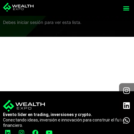
Ir
al
contenido
Debes iniciar sesión para ver esta lista.
I
L
W
n
i
h
s
n
a
t
k
t
a
e
s
Evento líder en trading, inversiones y crypto.
Conectando ideas, inversión e innovación para construir el futuro
g
d
a
financiero.
r
i
p
L
I
F
Y