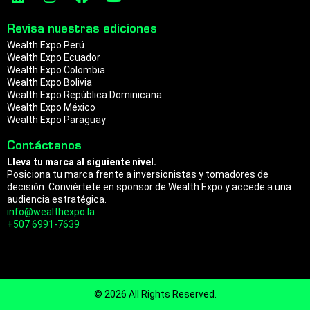
i
n
a
o
a
n
p
n
s
c
u
m
Revisa nuestras ediciones
k
t
e
t
Wealth Expo Perú
e
a
b
u
Wealth Expo Ecuador
d
g
o
b
Wealth Expo Colombia
i
r
o
e
Wealth Expo Bolivia
n
a
k
Wealth Expo República Dominicana
m
Wealth Expo México
Wealth Expo Paraguay
Contáctanos
Lleva tu marca al siguiente nivel.
Posiciona tu marca frente a inversionistas y tomadores de
decisión. Conviértete en sponsor de Wealth Expo y accede a una
audiencia estratégica.
info@wealthexpo.la
+507 6991-7639
© 2026 All Rights Reserved.