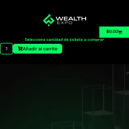
Carri
$
0.00
Selecciona cantidad de tickets a comprar
VIP
Añadir al carrito
ticket
Bolivia
cantidad