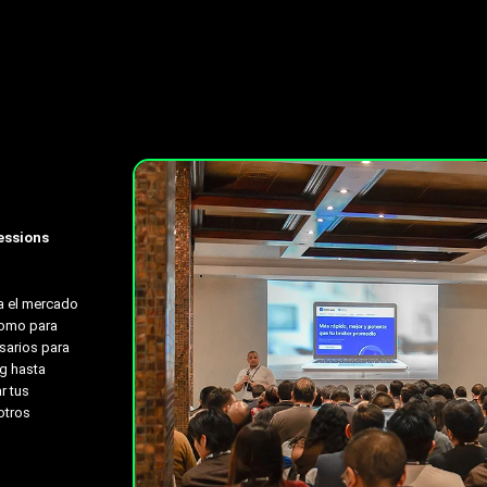
essions
za el mercado
como para
sarios para
g hasta
r tus
otros