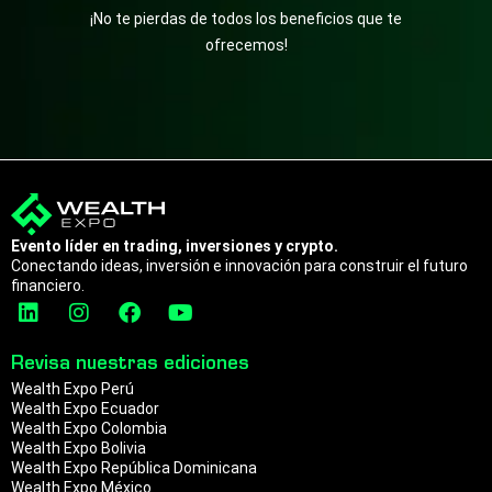
¡No te pierdas de todos los beneficios que te
ofrecemos!
Evento líder en trading, inversiones y crypto.
Conectando ideas, inversión e innovación para construir el futuro
financiero.
L
I
F
Y
i
n
a
o
n
s
c
u
Revisa nuestras ediciones
k
t
e
t
Wealth Expo Perú
e
a
b
u
Wealth Expo Ecuador
d
g
o
b
Wealth Expo Colombia
i
r
o
e
Wealth Expo Bolivia
n
a
k
Wealth Expo República Dominicana
m
Wealth Expo México