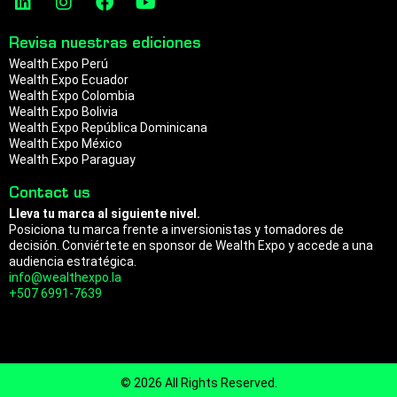
a
n
p
i
n
a
o
n
s
c
u
m
Revisa nuestras ediciones
k
t
e
t
Wealth Expo Perú
e
a
b
u
Wealth Expo Ecuador
d
g
o
b
Wealth Expo Colombia
i
r
o
e
Wealth Expo Bolivia
n
a
k
Wealth Expo República Dominicana
m
Wealth Expo México
Wealth Expo Paraguay
Contact us
Lleva tu marca al siguiente nivel.
Posiciona tu marca frente a inversionistas y tomadores de
decisión. Conviértete en sponsor de Wealth Expo y accede a una
audiencia estratégica.
info@wealthexpo.la
+507 6991-7639
© 2026 All Rights Reserved.