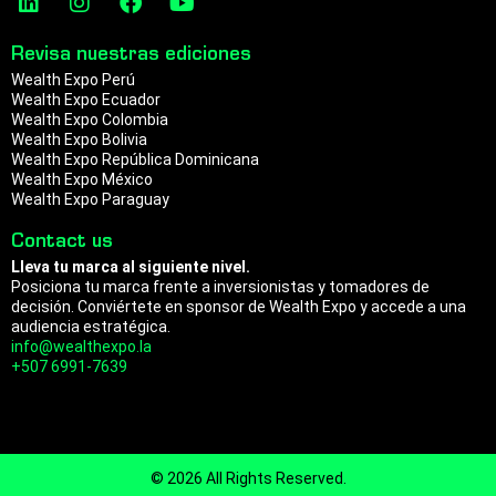
a
n
p
i
n
a
o
n
s
c
u
m
Revisa nuestras ediciones
k
t
e
t
Wealth Expo Perú
e
a
b
u
Wealth Expo Ecuador
d
g
o
b
Wealth Expo Colombia
i
r
o
e
Wealth Expo Bolivia
n
a
k
Wealth Expo República Dominicana
m
Wealth Expo México
Wealth Expo Paraguay
Contact us
Lleva tu marca al siguiente nivel.
Posiciona tu marca frente a inversionistas y tomadores de
decisión. Conviértete en sponsor de Wealth Expo y accede a una
audiencia estratégica.
info@wealthexpo.la
+507 6991-7639
© 2026 All Rights Reserved.