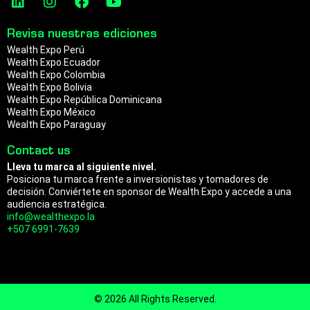
a
n
p
i
n
a
o
n
s
c
u
m
Revisa nuestras ediciones
k
t
e
t
Wealth Expo Perú
e
a
b
u
Wealth Expo Ecuador
d
g
o
b
Wealth Expo Colombia
i
r
o
e
Wealth Expo Bolivia
n
a
k
Wealth Expo República Dominicana
m
Wealth Expo México
Wealth Expo Paraguay
Contact us
Lleva tu marca al siguiente nivel.
Posiciona tu marca frente a inversionistas y tomadores de
decisión. Conviértete en sponsor de Wealth Expo y accede a una
audiencia estratégica.
info@wealthexpo.la
+507 6991-7639
© 2026 All Rights Reserved.