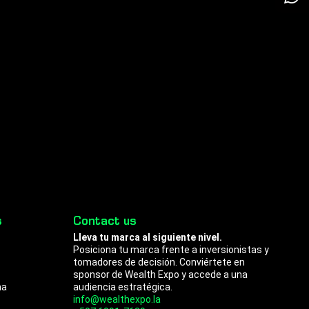
g
d
a
r
i
p
a
n
p
m
s
Contact us
Lleva tu marca al siguiente nivel.
Posiciona tu marca frente a inversionistas y
tomadores de decisión. Conviértete en
sponsor de Wealth Expo y accede a una
na
audiencia estratégica.
info@wealthexpo.la