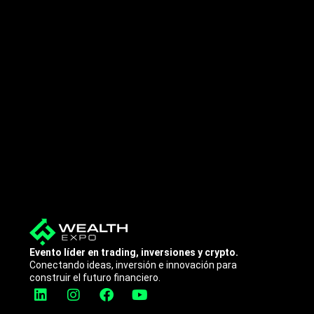
Evento líder en trading, inversiones y crypto.
Conectando ideas, inversión e innovación para
construir el futuro financiero.
L
I
F
Y
i
n
a
o