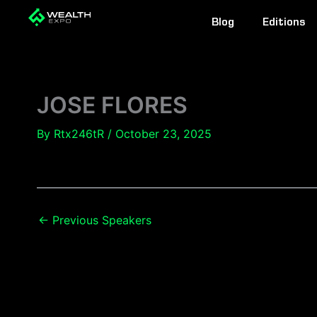
Skip
Blog
Editions
to
content
JOSE FLORES
By
Rtx246tR
/
October 23, 2025
←
Previous Speakers