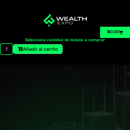
Carri
$
0.00
Selecciona cantidad de tickets a comprar
VIP
Añadir al carrito
Ticket
Peru
quantity