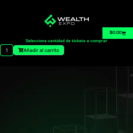
Carri
$
0.00
Selecciona cantidad de tickets a comprar
VIP
Añadir al carrito
Ticket
Ecuador
quantity