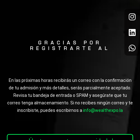
I
L
W
n
i
h
s
n
a
t
k
t
a
e
s
GRACIAS POR
REGISTRARTE AL
g
d
a
r
i
p
a
n
p
m
En las próximas horas recibirás un correo con la confirmación
de tu admisión y más detalles, serás parcialmente aceptado.
Revisa tu bandeja de entrada o SPAM y asegúrate que tu
correo tenga almacenamiento. Si no recibes ningún correo y te
inscribiste, puedes escribirnos a
info@wealthexpo.la