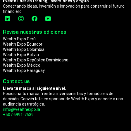
Evento líder en trading, inversiones y crypto.
Conectando ideas, inversión e innovación para construir el futuro
financiero.
L
I
F
Y
i
n
a
o
n
s
c
u
Revisa nuestras ediciones
k
t
e
t
Wealth Expo Perú
e
a
b
u
Wealth Expo Ecuador
d
g
o
b
Wealth Expo Colombia
i
r
o
e
Wealth Expo Bolivia
n
a
k
Wealth Expo República Dominicana
m
Wealth Expo México
Wealth Expo Paraguay
Contact us
Lleva tu marca al siguiente nivel.
Posiciona tu marca frente a inversionistas y tomadores de
decisión. Conviértete en sponsor de Wealth Expo y accede a una
audiencia estratégica.
info@wealthexpo.la
+507 6991-7639