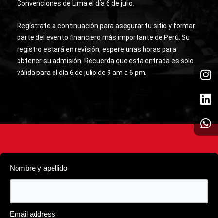
Convenciones de Lima el día 6 de julio.
Regístrate a continuación para asegurar tu sitio y formar
parte del evento financiero más importante de Perú. Su
registro estará en revisión, espere unas horas para
obtener su admisión. Recuerda que esta entrada es solo
I
L
W
válida para el día 6 de julio de 9 am a 6 pm.
n
i
h
s
n
a
t
k
t
a
e
s
g
d
a
r
i
p
a
n
p
m
Nombre y apellido
Email address