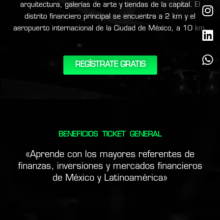
I
L
W
arquitectura, galerías de arte y tiendas de la capital. El
n
i
h
distrito financiero principal se encuentra a 2 km y el
s
n
a
aeropuerto internacional de la Ciudad de México, a 10 km.
t
k
t
a
e
s
g
d
a
REGÍSTRATE GRATIS
r
i
p
a
n
p
m
BENEFICIOS TICKET GENERAL
«Aprende con los mayores referentes de
finanzas, inversiones y mercados financieros
de México y Latinoamérica»