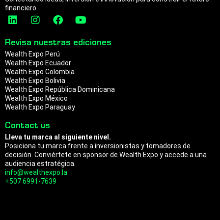
financiero.
L
I
F
Y
i
n
a
o
n
s
c
u
Revisa nuestras ediciones
k
t
e
t
Wealth Expo Perú
e
a
b
u
Wealth Expo Ecuador
d
g
o
b
Wealth Expo Colombia
i
r
o
e
Wealth Expo Bolivia
n
a
k
Wealth Expo República Dominicana
m
Wealth Expo México
Wealth Expo Paraguay
Contact us
Lleva tu marca al siguiente nivel.
Posiciona tu marca frente a inversionistas y tomadores de
decisión. Conviértete en sponsor de Wealth Expo y accede a una
audiencia estratégica.
info@wealthexpo.la
+507 6991-7639