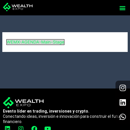
Skip
to
content
WEMX-AGENDA-Main-Stage
I
L
W
n
i
h
s
n
a
t
k
t
a
e
s
Evento líder en trading, inversiones y crypto.
Conectando ideas, inversión e innovación para construir el futuro
g
d
a
financiero.
r
i
p
L
I
F
Y