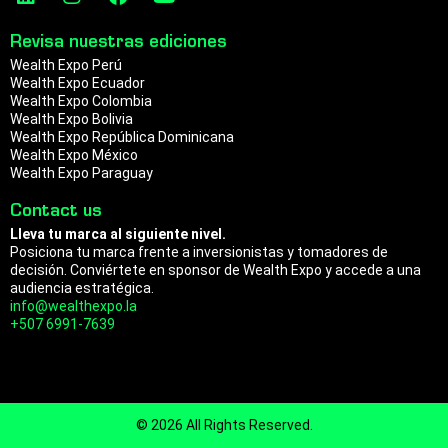
i
n
a
o
a
n
p
n
s
c
u
m
Revisa nuestras ediciones
k
t
e
t
Wealth Expo Perú
e
a
b
u
Wealth Expo Ecuador
d
g
o
b
Wealth Expo Colombia
i
r
o
e
Wealth Expo Bolivia
n
a
k
Wealth Expo República Dominicana
m
Wealth Expo México
Wealth Expo Paraguay
Contact us
Lleva tu marca al siguiente nivel.
Posiciona tu marca frente a inversionistas y tomadores de
decisión. Conviértete en sponsor de Wealth Expo y accede a una
audiencia estratégica.
info@wealthexpo.la
+507 6991-7639
© 2026 All Rights Reserved.