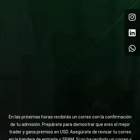
I
L
W
n
i
h
s
n
a
t
k
t
a
e
s
g
d
a
r
i
p
a
n
p
m
En las próximas horas recibirás un correo con la confirmación
de tu admisión. Prepárate para demostrar que eres el mejor
trader y gana premios en USD. Asegúrate de revisar tu correo
en la bandeja de entrada o SPAM. Si no ha recibido un correo y