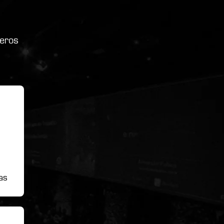
ieros
as