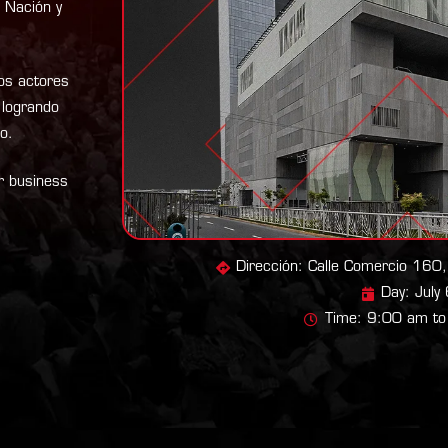
a Nación y
los actores
 logrando
io.
r business
Dirección: Calle Comercio 160,
Day: July
Time: 9:00 am t