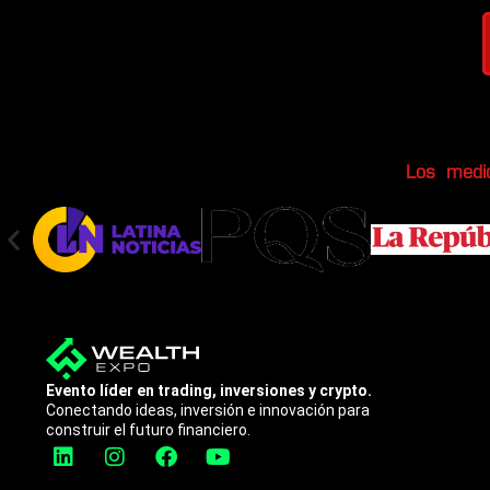
Los medi
Evento líder en trading, inversiones y crypto.
Conectando ideas, inversión e innovación para
construir el futuro financiero.
L
I
F
Y
i
n
a
o