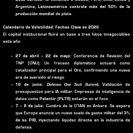
Dato curioso:
Si sumamos a México, Perú, Chile, Bolivia y
Argentina,
Latinoamérica controla más del 50% de la
producción mundial
de plata.
Calendario de Volatilidad: Fechas Clave en 2026
El capital institucional fluirá en base a tres hitos innegociables
este año:
27 de abril – 22 de mayo:
Conferencia de Revisión del
TNP (ONU). Un fracaso diplomático actuará como
catalizador principal para el
Oro
, confirmando una nueva
era de aversión al riesgo.
16 de junio:
Defense One Tech Summit
. Validación de
presupuestos para IA militar. Empresas de inteligencia de
datos como
Palantir (PLTR)
estarán en el foco.
7 – 8 de julio:
Cumbre de la OTAN en Ankara. Se espera
que Europa anuncie un nuevo suelo de gasto militar del
3%
de su PIB
, inyectando liquidez directa en la industria de
defensa.