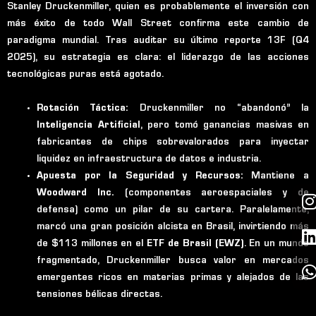
Stanley Druckenmiller, quien es probablemente el inversión con
más éxito de todo Wall Street confirma este cambio de
paradigma mundial. Tras auditar su último reporte 13F (Q4
2025), su estrategia es clara: el liderazgo de las acciones
tecnológicas puras está agotado.
Rotación Táctica:
Druckenmiller no “abandonó” la
Inteligencia Artificial
, pero tomó ganancias masivas en
fabricantes de chips sobrevalorados para inyectar
liquidez en infraestructura de datos e industria.
Apuesta por la Seguridad y Recursos:
Mantiene a
I
Woodward Inc.
(componentes aeroespaciales y de
i
defensa) como un pilar de su cartera. Paralelamente,
marcó una gran posición alcista en Brasil, invirtiendo más
t
t
de $113 millones en el
ETF de Brasil (EWZ)
. En un mundo
fragmentado, Druckenmiller busca valor en mercados
emergentes ricos en materias primas y alejados de las
r
i
tensiones bélicas directas.