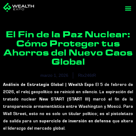
Ir
al
contenido
El Fin de la Paz Nuclear:
Cómo Proteger tus
Ahorros del Nuevo Caos
Global
marzo 1, 2026
Rtx246tR
Análisis de Estrategia Global | Wealth Expo
El 5 de febrero de
2026, el reloj geopolítico se reinició en silencio. La expiración del
tratado nuclear
New START (START III)
marcó el fin de la
transparencia armamentística entre Washington y Moscú. Para
Wall Street, esto no es solo un titular político; es el pistoletazo
de salida para un
superciclo de inversión en defensa
que altera
el liderazgo del mercado global.