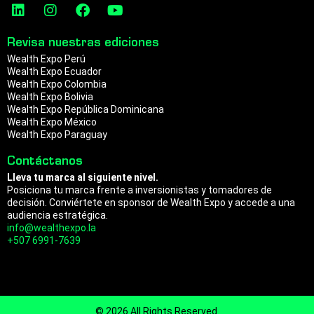
L
I
F
Y
i
n
a
o
n
s
c
u
Revisa nuestras ediciones
k
t
e
t
Wealth Expo Perú
e
a
b
u
Wealth Expo Ecuador
d
g
o
b
Wealth Expo Colombia
i
r
o
e
Wealth Expo Bolivia
n
a
k
Wealth Expo República Dominicana
m
Wealth Expo México
Wealth Expo Paraguay
Contáctanos
Lleva tu marca al siguiente nivel.
Posiciona tu marca frente a inversionistas y tomadores de
decisión. Conviértete en sponsor de Wealth Expo y accede a una
audiencia estratégica.
info@wealthexpo.la
+507 6991-7639
© 2026 All Rights Reserved.