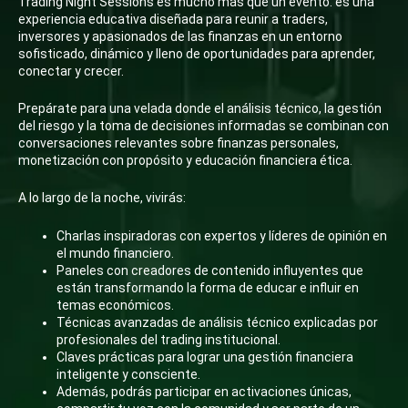
Trading Night Sessions es mucho más que un evento: es una
experiencia educativa diseñada para reunir a traders,
inversores y apasionados de las finanzas en un entorno
sofisticado, dinámico y lleno de oportunidades para aprender,
conectar y crecer.
Prepárate para una velada donde el análisis técnico, la gestión
del riesgo y la toma de decisiones informadas se combinan con
conversaciones relevantes sobre finanzas personales,
monetización con propósito y educación financiera ética.
A lo largo de la noche, vivirás:
Charlas inspiradoras con expertos y líderes de opinión en
el mundo financiero.
Paneles con creadores de contenido influyentes que
están transformando la forma de educar e influir en
temas económicos.
Técnicas avanzadas de análisis técnico explicadas por
profesionales del trading institucional.
Claves prácticas para lograr una gestión financiera
inteligente y consciente.
Además, podrás participar en activaciones únicas,