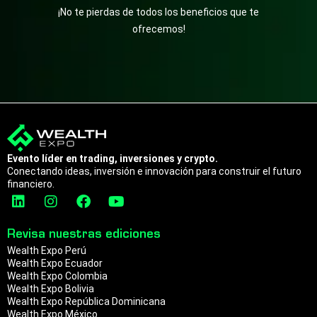
¡No te pierdas de todos los beneficios que te
ofrecemos!
Evento líder en trading, inversiones y crypto.
Conectando ideas, inversión e innovación para construir el futuro
financiero.
L
I
F
Y
i
n
a
o
n
s
c
u
Revisa nuestras ediciones
k
t
e
t
Wealth Expo Perú
e
a
b
u
Wealth Expo Ecuador
d
g
o
b
Wealth Expo Colombia
i
r
o
e
Wealth Expo Bolivia
n
a
k
Wealth Expo República Dominicana
m
Wealth Expo México